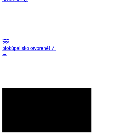
JAZERO
sk
en
biokúpalisko otvorené! 💧
→
Kúpalisko
Rybolov
Kemping
Ubytovanie