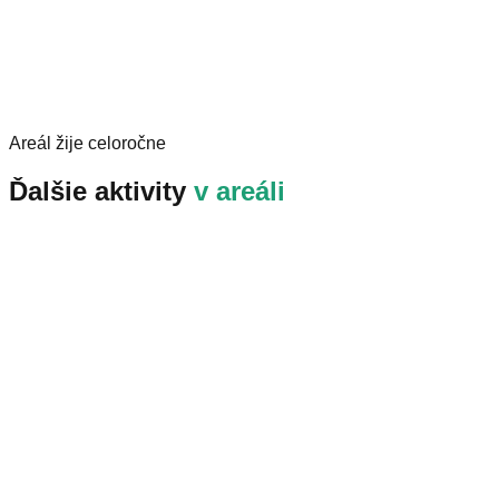
Ubytovanie
Areál žije celoročne
Ďalšie aktivity
v areáli
Firemné podujatia a súkromné oslavy
Viac info
Zážitkové pobyty
Viac info