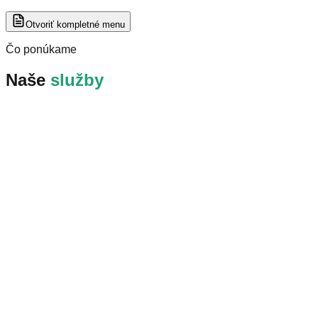
Otvoriť kompletné menu
Čo ponúkame
Naše
služby
Biokúpalisko
Športový Rybolov
Kemping