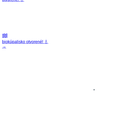
JAZERO
sk
en
biokúpalisko otvorené! 💧
→
Kúpalisko
Rybolov
Kemping
Ubytovanie