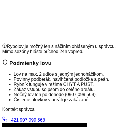
Denný lov
Max. 2 udice, od úsvitu do súmraku
Dohodou
Nočný lov
Podľa dohody so správcom
10,00 €
Pravidlo jazera
Šetrný prístup k rybám
Chyť a pusť
Rybolov je možný len s náčiním ohláseným u správcu.
Mimo sezóny hláste príchod 24h vopred.
Podmienky lovu
Lov na max. 2 udice s jedným jednoháčikom.
Povinný podberák, navlhčená podložka a peán.
Rybník funguje v režime CHYŤ A PUSŤ.
Zákaz vstupu so psom do celého areálu.
Nočný lov len po dohode (0907 099 568).
Čistenie úlovkov v areáli je zakázané.
Kontakt správca
+421 907 099 568